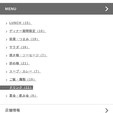
MENU
LUNCH（15）
ディナー期間限定（10）
前菜・つまみ（19）
サラダ（16）
焼き物・ソーセージ（7）
炒め物（21）
スープ・カレー（7）
ご飯・麺類（19）
ドリンク（11）
宴会・飲み会（6）
店舗情報