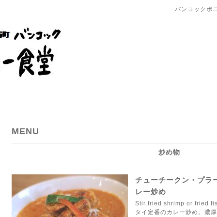
バンコックポ
MENU
炒め物
チューチークン・プラー
レー炒め
Stir fried shrimp or fried f
タイ定番のカレー炒め。濃厚