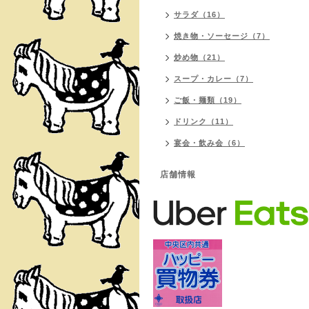
サラダ（16）
焼き物・ソーセージ（7）
炒め物（21）
スープ・カレー（7）
ご飯・麺類（19）
ドリンク（11）
宴会・飲み会（6）
店舗情報