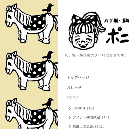
八丁堀・茅場町のタイ料理食堂です。
トップページ
おしらせ
MENU
LUNCH（15）
ディナー期間限定（10）
前菜・つまみ（19）